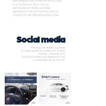
Estrategias de contenido enfocado
a la audiencia de la marca
aplicadas en redes sociales,
generación de campañas para la
captación de clientes potenciales.
Social media
Manejo de redes sociales
brindándoles la antención que el
cliente
merece
, con
publicaciones que destacan las
cualidades de la marca.