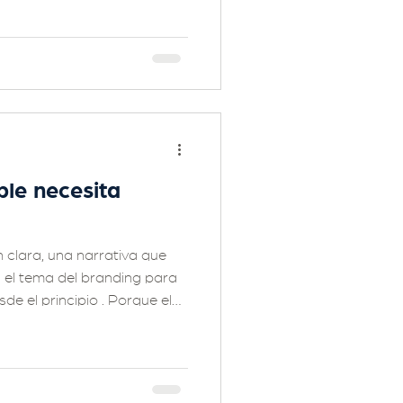
ble necesita
 clara, una narrativa que
el tema del branding para
de el principio . Porque el
ing y por qué importa desde