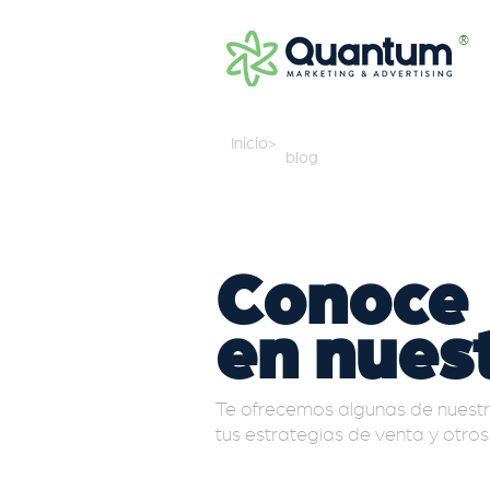
®
Inicio>
blog
Conoc
en nuest
Te ofrecemos algunas de nuestr
tus estrategias de venta y otro