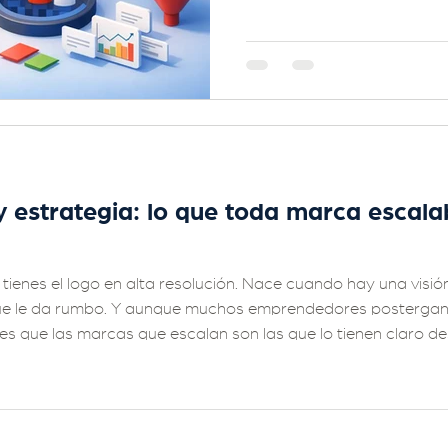
y estrategia: lo que toda marca escala
enes el logo en alta resolución. Nace cuando hay una visión
ue le da rumbo. Y aunque muchos emprendedores postergan 
es que las marcas que escalan son las que lo tienen claro des
 una inversión que, bien hecha, se paga sola. ¿Qué es brand