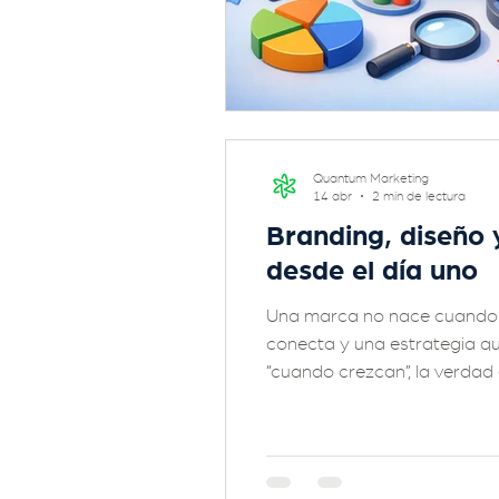
Quantum Marketing
14 abr
2 min de lectura
Branding, diseño 
desde el día uno
Una marca no nace cuando ti
conecta y una estrategia q
“cuando crezcan”, la verdad 
branding no es un gasto. Es
el inicio? El branding no es