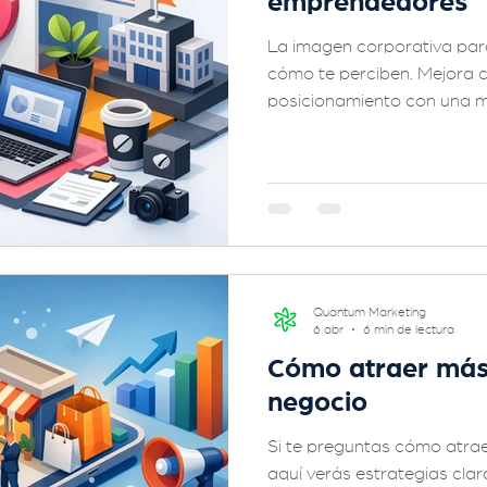
emprendedores
La imagen corporativa pa
cómo te perciben. Mejora c
posicionamiento con una ma
Quantum Marketing
6 abr
6 min de lectura
Cómo atraer más 
negocio
Si te preguntas cómo atrae
aquí verás estrategias cla