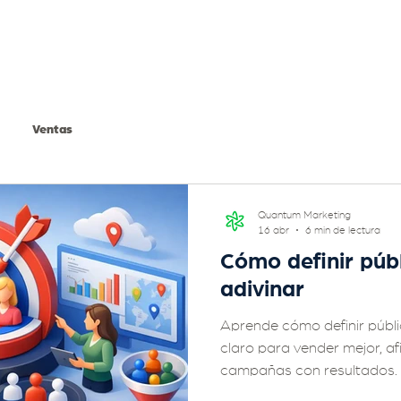
Ventas
Quantum Marketing
16 abr
6 min de lectura
Cómo definir públ
adivinar
Aprende cómo definir públ
claro para vender mejor, af
campañas con resultados.