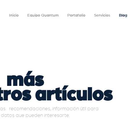
Inicio
Equipo Quantum
Portafolio
Servicios
Blog
e
más
ros artículos
as recomendaciones, información útil para
s datos que pueden interesarte.