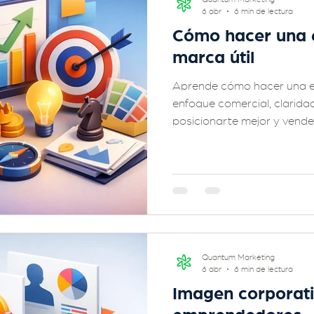
6 abr
6 min de lectura
Cómo hacer una e
marca útil
Aprende cómo hacer una e
enfoque comercial, claridad
posicionarte mejor y vende
Quantum Marketing
6 abr
6 min de lectura
Imagen corporat