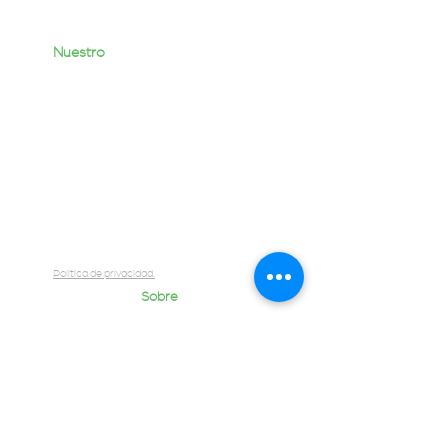
Nuestro
Trabajo
Servicios
Portafolio
Contacto
Equipo Quantum
Blog
Política de privacidad.
Sobre
Nosotros
Contáctanos
Rellena el Brief
Únete a nuestro equipo