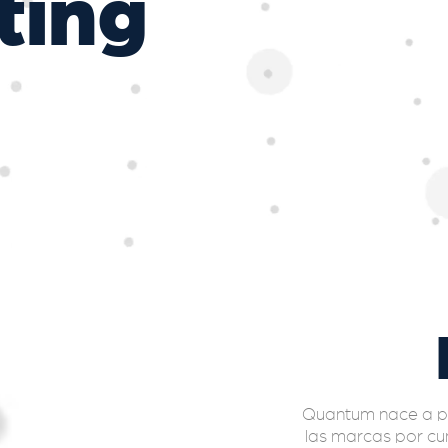
ting
Quantum nace a pa
las marcas por cu