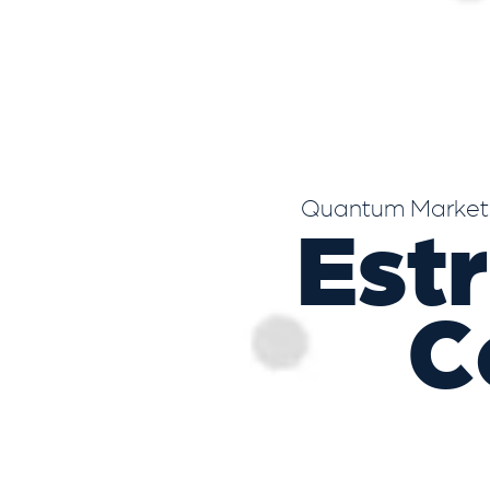
Quantum Marketi
Est
C