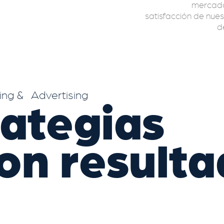
mercado
satisfacción de nues
d
ng & Advertising
rategias
on resulta