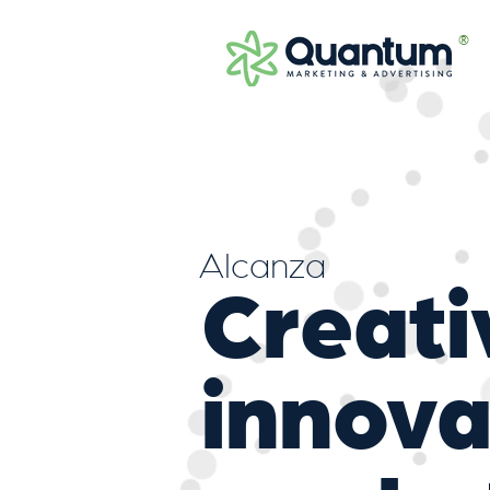
®
Alcanza
Creati
innova