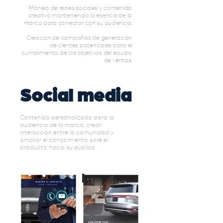
Manejo de redes sociales y contenido
creativo manteniendo la esencia de la
marca para conectar con su audiencia.
Creación de campañas de generación
de clientes potenciales para el
cumplimiento de los objetivos del equipo
de ventas.
Social media
Contenido personalizado para la
audiencia de la marca, crear
interacción entre la comunidad y
ampliar el conocimiento sore el
producto hacia su público.