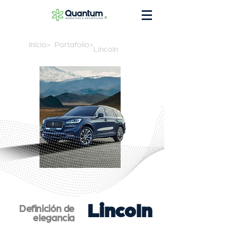
®
Inicio>
Portafolio>
Lincoln
Lincoln
Definición de
elegancia