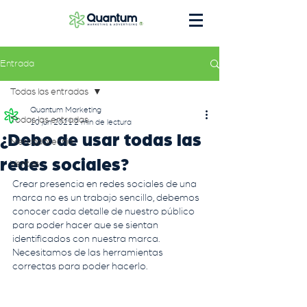
®
Entrada
Todas las entradas
Quantum Marketing
Todas las entradas
10 jun 2021
2 min de lectura
¿Debo de usar todas las
Mercadotecnia
redes sociales?
Ventas
Crear presencia en redes sociales de una 
marca no es un trabajo sencillo, debemos 
conocer cada detalle de nuestro público 
para poder hacer que se sientan 
identificados con nuestra marca. 
Necesitamos de las herramientas 
correctas para poder hacerlo.