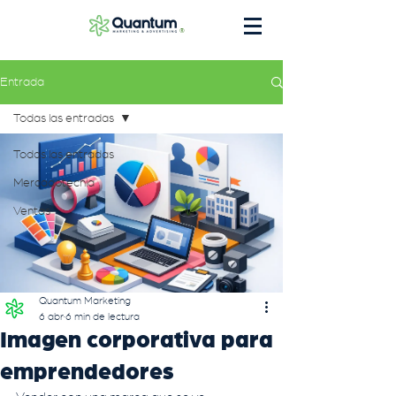
®
Entrada
Todas las entradas
Todas las entradas
Mercadotecnia
Ventas
Quantum Marketing
6 abr
6 min de lectura
Imagen corporativa para
emprendedores