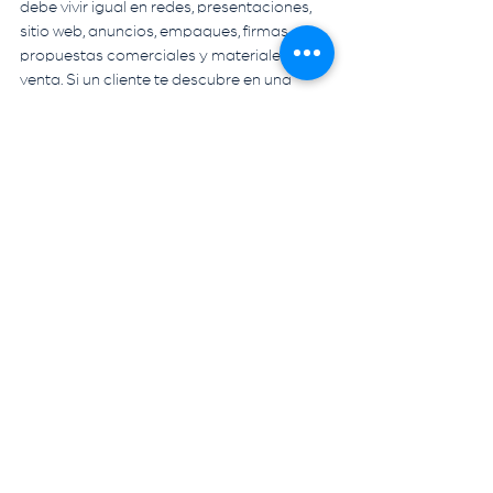
debe vivir igual en redes, presentaciones, 
sitio web, anuncios, empaques, firmas, 
propuestas comerciales y materiales de 
venta. Si un cliente te descubre en una 
campaña y luego entra a un sitio 
desactualizado o recibe una cotización sin 
estructura, la confianza se enfría.
Cuando este proceso se hace bien, no solo 
mejoras percepción. También facilitas 
ventas, elevas valor percibido y generas 
una presencia más competitiva. Eso es lo 
que vuelve rentable una buena imagen 
corporativa.
El papel de una agencia 
en este proceso
Muchos emprendedores intentan resolver 
todo solos por presupuesto o por 
velocidad. Es entendible. Pero llega un 